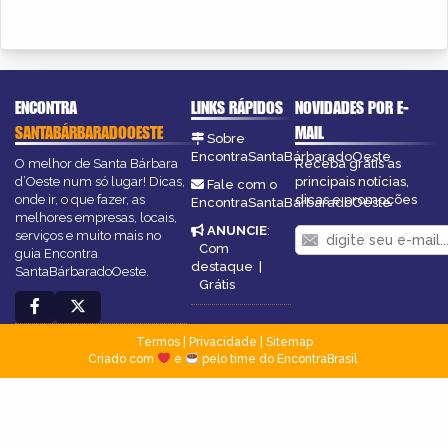
ENCONTRA
LINKS RÁPIDOS
NOVIDADES POR E-
SANTABÁRBARADOOESTE
MAIL
Sobre
EncontraSantaBárbaradoOeste
O melhor de Santa Bárbara
Receba grátis as
d’Oeste num só lugar! Dicas,
principais notícias,
Fale com o
onde ir, o que fazer, as
dicas e promoções
EncontraSantaBárbaradoOeste
melhores empresas, locais,
ANUNCIE
:
serviços e muito mais no
Com
guia Encontra
destaque
|
SantaBárbaradoOeste.
Grátis
Termos
|
Privacidade
|
Sitemap
Criado com
e
pelo time do EncontraBrasil