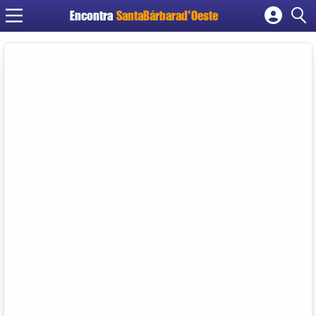
Encontra
SantaBárbarad'Oeste
Cadastrar empresa
Fazer login
Criar conta