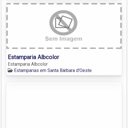
Estamparia Albcolor
Estamparia Albcolor
Estamparias em Santa Bárbara d'Oeste