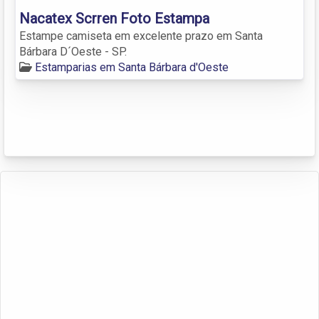
Nacatex Scrren Foto Estampa
Estampe camiseta em excelente prazo em Santa
Bárbara D´Oeste - SP.
Estamparias em Santa Bárbara d'Oeste