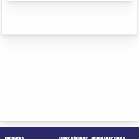
ENCONTRA
LINKS RÁPIDOS
NOVIDADES POR E-