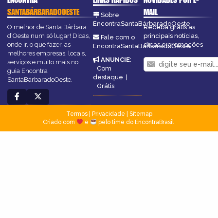
SANTABÁRBARADOOESTE
MAIL
Sobre
EncontraSantaBárbaradoOeste
O melhor de Santa Bárbara
Receba grátis as
d’Oeste num só lugar! Dicas,
principais notícias,
Fale com o
onde ir, o que fazer, as
dicas e promoções
EncontraSantaBárbaradoOeste
melhores empresas, locais,
ANUNCIE
:
serviços e muito mais no
Com
guia Encontra
destaque
|
SantaBárbaradoOeste.
Grátis
Termos
|
Privacidade
|
Sitemap
Criado com
e
pelo time do EncontraBrasil