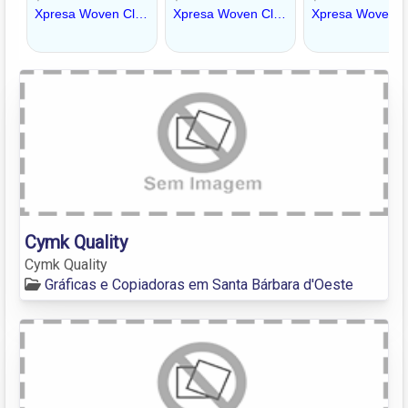
Cymk Quality
Cymk Quality
Gráficas e Copiadoras em Santa Bárbara d'Oeste