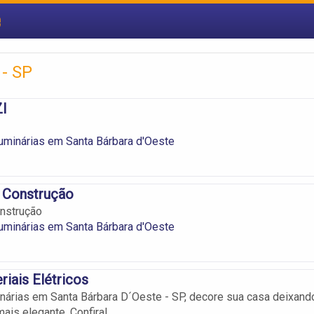
e
 - SP
l
uminárias em Santa Bárbara d'Oeste
 Construção
nstrução
uminárias em Santa Bárbara d'Oeste
riais Elétricos
nárias em Santa Bárbara D´Oeste - SP, decore sua casa deixand
ais elegante. Confira!