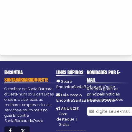
ENCONTRA
LINKS RÁPIDOS
NOVIDADES POR E-
SANTABÁRBARADOOESTE
MAIL
Sobre
EncontraSantaBárbaradoOeste
O melhor de Santa Bárbara
Receba grátis as
d’Oeste num só lugar! Dicas,
principais notícias,
Fale com o
onde ir, o que fazer, as
dicas e promoções
EncontraSantaBárbaradoOeste
melhores empresas, locais,
ANUNCIE
:
serviços e muito mais no
Com
guia Encontra
destaque
|
SantaBárbaradoOeste.
Grátis