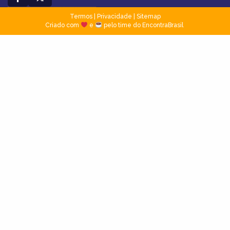
Termos
|
Privacidade
|
Sitemap
Criado com
e
pelo time do EncontraBrasil