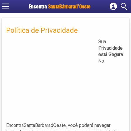
Encontra
SantaBárbarad'Oeste
Cadastrar empresa
Fazer login
Política de Privacidade
Criar conta
Sua
Privacidade
está Segura
No
EncontraSantaBarbaradOeste, você poderá navegar