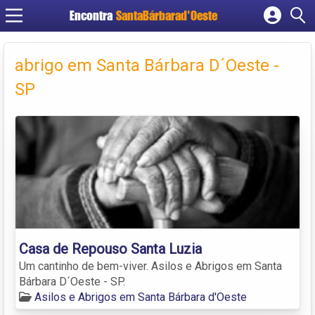
Encontra
SantaBárbarad'Oeste
Cadastrar empresa
Fazer login
abrigo em Santa Bárbara D´Oeste -
Criar conta
SP
Casa de Repouso Santa Luzia
Um cantinho de bem-viver. Asilos e Abrigos em Santa
Bárbara D´Oeste - SP.
Asilos e Abrigos em Santa Bárbara d'Oeste