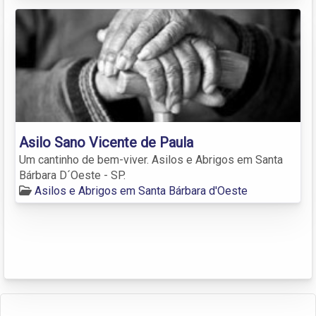
Asilo Sano Vicente de Paula
Um cantinho de bem-viver. Asilos e Abrigos em Santa
Bárbara D´Oeste - SP.
Asilos e Abrigos em Santa Bárbara d'Oeste