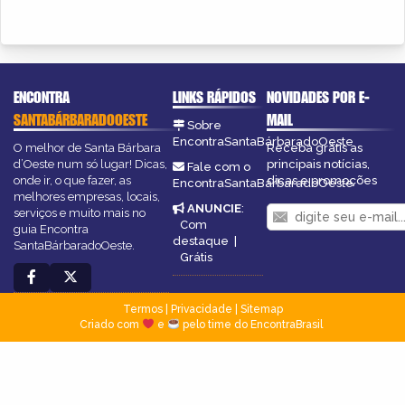
ENCONTRA
LINKS RÁPIDOS
NOVIDADES POR E-
SANTABÁRBARADOOESTE
MAIL
Sobre
EncontraSantaBárbaradoOeste
O melhor de Santa Bárbara
Receba grátis as
d’Oeste num só lugar! Dicas,
principais notícias,
Fale com o
onde ir, o que fazer, as
dicas e promoções
EncontraSantaBárbaradoOeste
melhores empresas, locais,
ANUNCIE
:
serviços e muito mais no
Com
guia Encontra
destaque
|
SantaBárbaradoOeste.
Grátis
Termos
|
Privacidade
|
Sitemap
Criado com
e
pelo time do EncontraBrasil