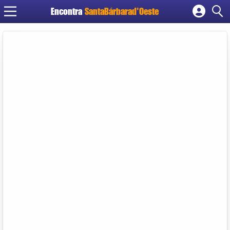
Encontra
SantaBárbarad'Oeste
Cadastrar empresa
Fazer login
Criar conta