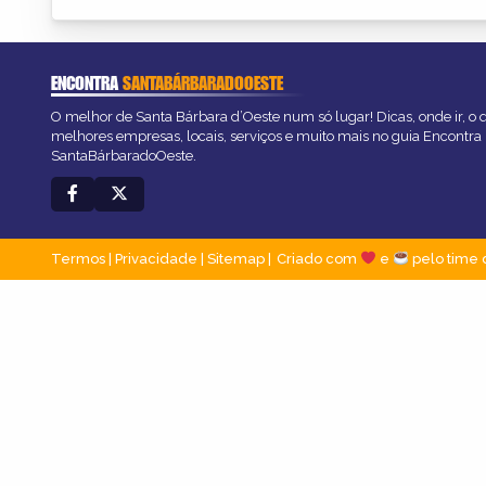
ENCONTRA
SANTABÁRBARADOOESTE
O melhor de Santa Bárbara d’Oeste num só lugar! Dicas, onde ir, o q
melhores empresas, locais, serviços e muito mais no guia Encontra
SantaBárbaradoOeste.
Termos
|
Privacidade
|
Sitemap
Criado com
e
pelo time 