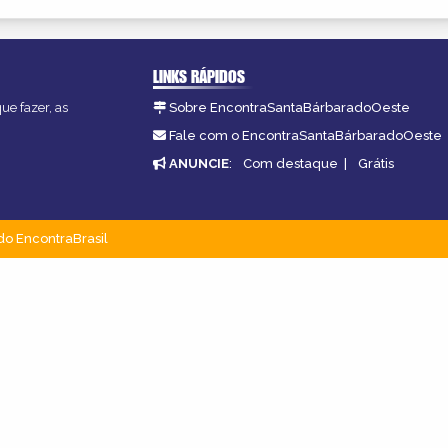
LINKS RÁPIDOS
ue fazer, as
Sobre EncontraSantaBárbaradoOeste
Fale com o EncontraSantaBárbaradoOeste
ANUNCIE
:
Com destaque
|
Grátis
do EncontraBrasil