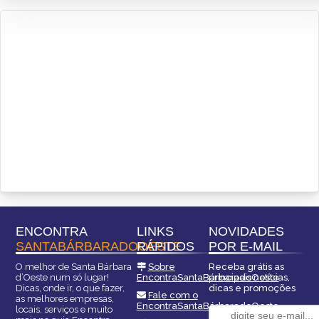
ENCONTRA
LINKS
NOVIDADES
SANTABÁRBARADOOESTE
RÁPIDOS
POR E-MAIL
O melhor de Santa Bárbara
Sobre
Receba grátis as
d’Oeste num só lugar!
EncontraSantaBárbaradoOeste
principais notícias,
Dicas, onde ir, o que fazer,
dicas e promoções
Fale com o
as melhores empresas,
EncontraSantaBárbaradoOeste
locais, serviços e muito