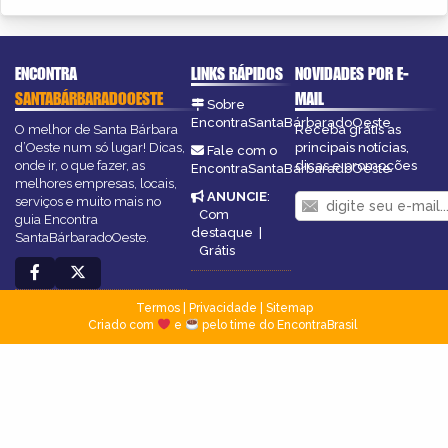
ENCONTRA
LINKS RÁPIDOS
NOVIDADES POR E-
SANTABÁRBARADOOESTE
MAIL
Sobre
EncontraSantaBárbaradoOeste
O melhor de Santa Bárbara
Receba grátis as
d’Oeste num só lugar! Dicas,
principais notícias,
Fale com o
onde ir, o que fazer, as
dicas e promoções
EncontraSantaBárbaradoOeste
melhores empresas, locais,
ANUNCIE
:
serviços e muito mais no
Com
guia Encontra
destaque
|
SantaBárbaradoOeste.
Grátis
Termos
|
Privacidade
|
Sitemap
Criado com
e
pelo time do EncontraBrasil