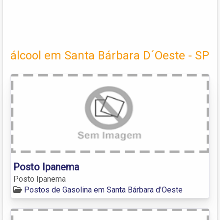
álcool em Santa Bárbara D´Oeste - SP
Posto Ipanema
Posto Ipanema
Postos de Gasolina em Santa Bárbara d'Oeste