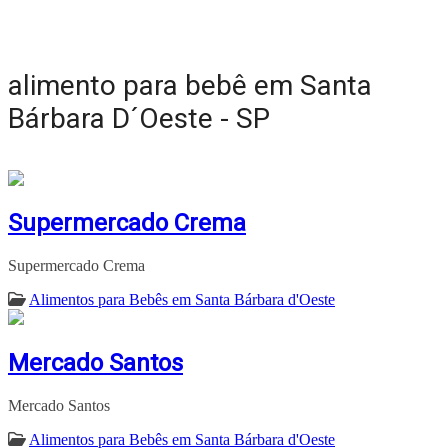
alimento para bebê em Santa
Bárbara D´Oeste - SP
Supermercado Crema
Supermercado Crema
Alimentos para Bebês em Santa Bárbara d'Oeste
Mercado Santos
Mercado Santos
Alimentos para Bebês em Santa Bárbara d'Oeste