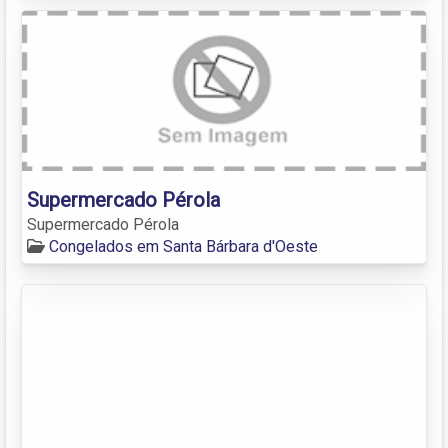
Supermercado Pérola
Supermercado Pérola
Congelados em Santa Bárbara d'Oeste