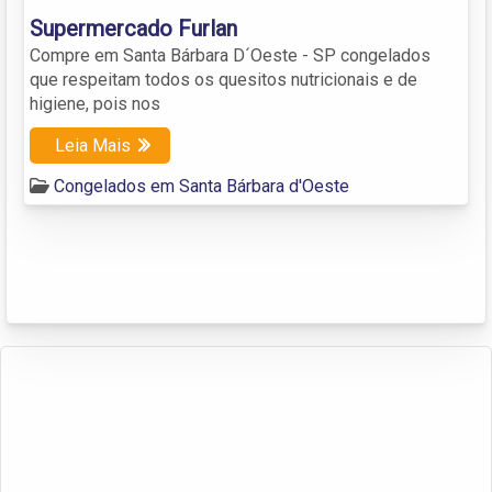
Supermercado Furlan
Compre em Santa Bárbara D´Oeste - SP congelados
que respeitam todos os quesitos nutricionais e de
higiene, pois nos
Leia Mais
Congelados em Santa Bárbara d'Oeste