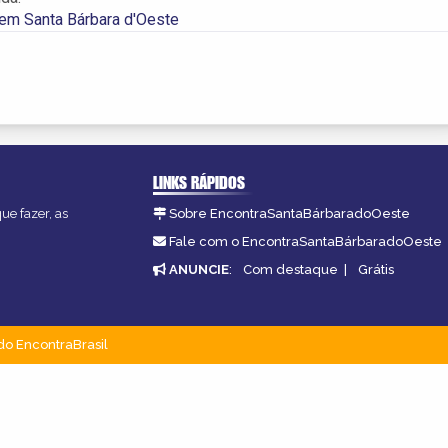
em Santa Bárbara d'Oeste
LINKS RÁPIDOS
ue fazer, as
Sobre EncontraSantaBárbaradoOeste
Fale com o EncontraSantaBárbaradoOeste
ANUNCIE
:
Com destaque
|
Grátis
do EncontraBrasil