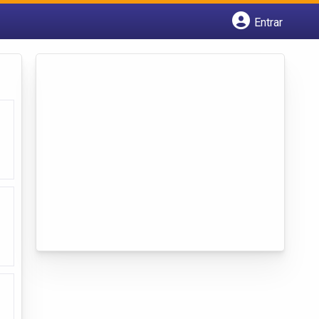
Entrar
Cadastrar empresa
Fazer login
Criar conta