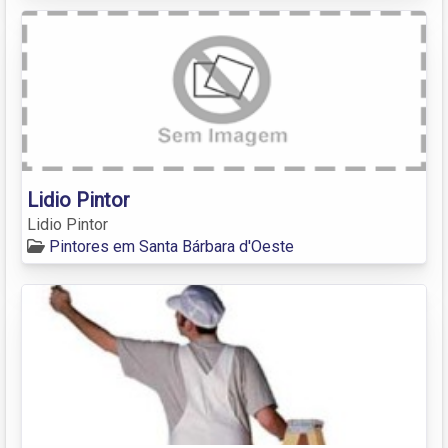
Lidio Pintor
Lidio Pintor
Pintores em Santa Bárbara d'Oeste