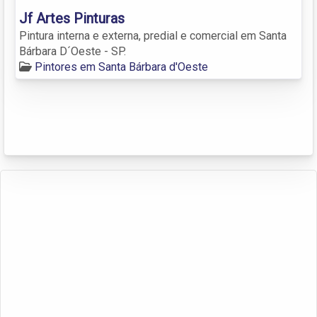
Jf Artes Pinturas
Pintura interna e externa, predial e comercial em Santa
Bárbara D´Oeste - SP.
Pintores em Santa Bárbara d'Oeste