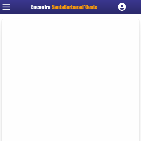
Encontra
SantaBárbarad'Oeste
Cadastrar empresa
Fazer login
Criar conta