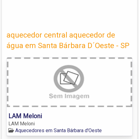
aquecedor central aquecedor de
água em Santa Bárbara D´Oeste - SP
LAM Meloni
LAM Meloni
Aquecedores em Santa Bárbara d'Oeste