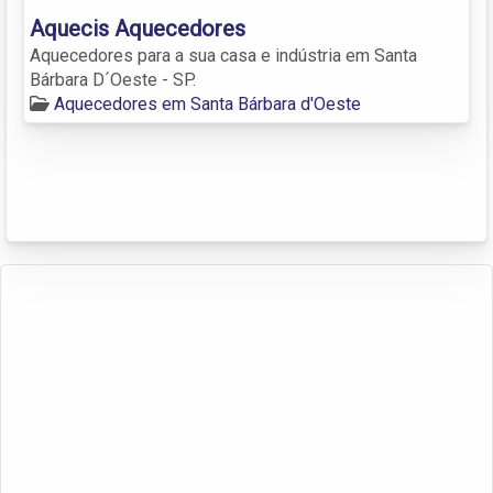
Aquecis Aquecedores
Aquecedores para a sua casa e indústria em Santa
Bárbara D´Oeste - SP.
Aquecedores em Santa Bárbara d'Oeste