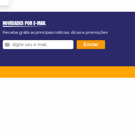
NOVIDADES POR E-MAIL
Receba grátis as principais notícias, dicas e promoções