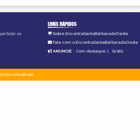
LINKS RÁPIDOS
ue fazer, as
Sobre EncontraSantaBárbaradoOeste
Fale com o EncontraSantaBárbaradoOeste
ANUNCIE
:
Com destaque
|
Grátis
do EncontraBrasil