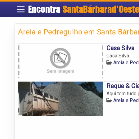
Encontra
SantaBárbarad'Oest
Areia e Pedregulho em Santa Bárbar
Casa Silva
Casa Silva
Areia e Ped
Reque & Ci
Aqui tem tudo 
Areia e Ped