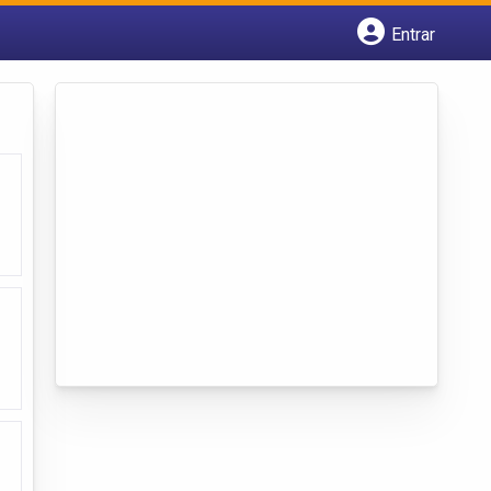
Entrar
Cadastrar empresa
Fazer login
Criar conta