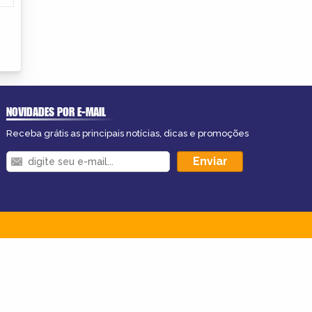
NOVIDADES POR E-MAIL
Receba grátis as principais notícias, dicas e promoções