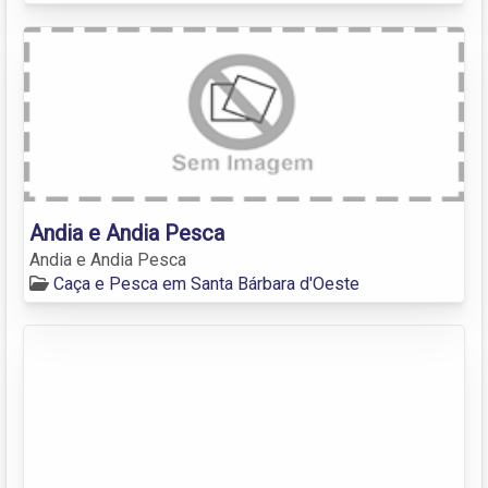
Andia e Andia Pesca
Andia e Andia Pesca
Caça e Pesca em Santa Bárbara d'Oeste