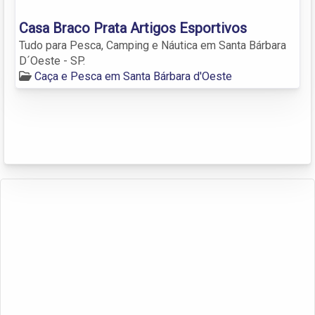
Casa Braco Prata Artigos Esportivos
Tudo para Pesca, Camping e Náutica em Santa Bárbara
D´Oeste - SP.
Caça e Pesca em Santa Bárbara d'Oeste