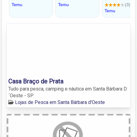
Casa Braço de Prata
Tudo para pesca, camping e náutica em Santa Bárbara D
´Oeste - SP.
Lojas de Pesca em Santa Bárbara d'Oeste