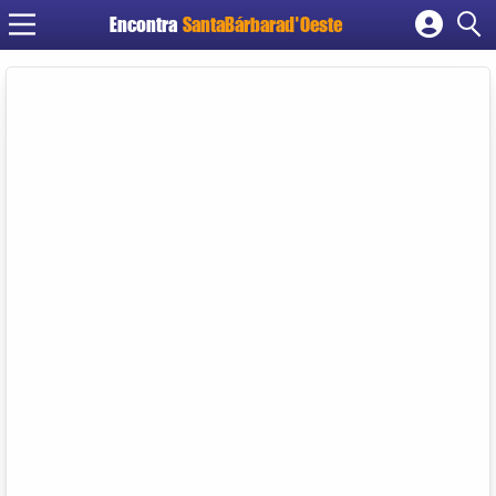
Encontra
SantaBárbarad'Oeste
Cadastrar empresa
Fazer login
Criar conta