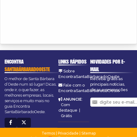
ENCONTRA
LINKS RÁPIDOS
NOVIDADES POR E-
SANTABÁRBARADOOESTE
MAIL
Sobre
EncontraSantaBárbaradoOeste
O melhor de Santa Bárbara
Receba grátis as
d’Oeste num só lugar! Dicas,
principais notícias,
Fale com o
onde ir, o que fazer, as
dicas e promoções
EncontraSantaBárbaradoOeste
melhores empresas, locais,
ANUNCIE
:
serviços e muito mais no
Com
guia Encontra
destaque
|
SantaBárbaradoOeste.
Grátis
Termos
|
Privacidade
|
Sitemap