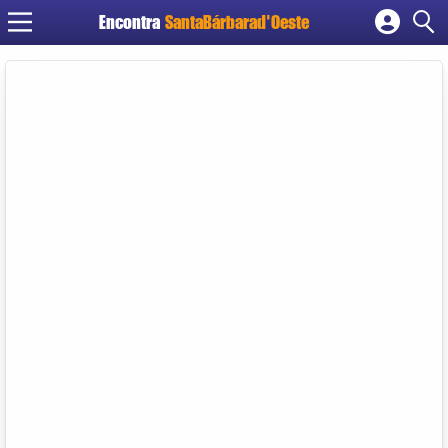
Encontra
SantaBárbarad'Oeste
Cadastrar empresa
Fazer login
Criar conta