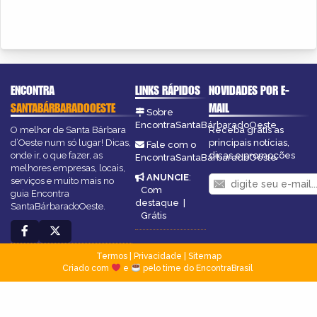
ENCONTRA
LINKS RÁPIDOS
NOVIDADES POR E-
SANTABÁRBARADOOESTE
MAIL
Sobre
EncontraSantaBárbaradoOeste
O melhor de Santa Bárbara
Receba grátis as
d’Oeste num só lugar! Dicas,
principais notícias,
Fale com o
onde ir, o que fazer, as
dicas e promoções
EncontraSantaBárbaradoOeste
melhores empresas, locais,
ANUNCIE
:
serviços e muito mais no
Com
guia Encontra
destaque
|
SantaBárbaradoOeste.
Grátis
Termos
|
Privacidade
|
Sitemap
Criado com
e
pelo time do EncontraBrasil