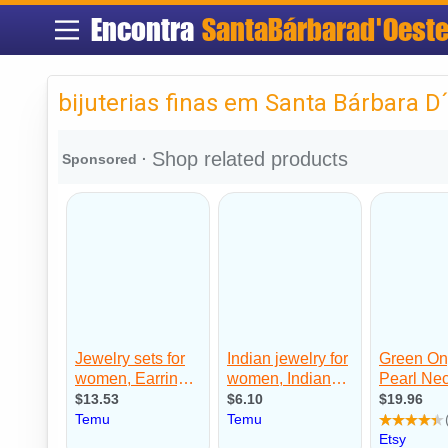
Encontra
SantaBárbarad'Oest
bijuterias finas em Santa Bárbara D