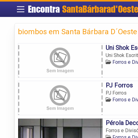
Encontra
SantaBárbarad'Oest
biombos em Santa Bárbara D´Oeste 
Uni Shok Es
Uni Shok Escrit
Forros e Di
PJ Forros
PJ Forros
Forros e Di
Pérola Deco
Forros e Divis
Forros e Di