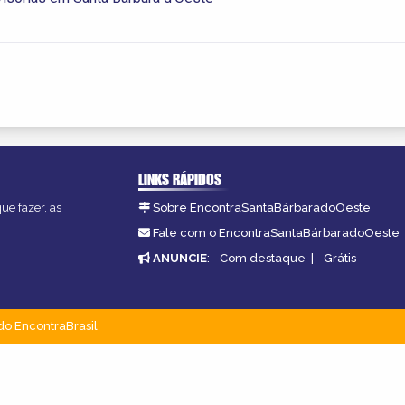
LINKS RÁPIDOS
ue fazer, as
Sobre EncontraSantaBárbaradoOeste
Fale com o EncontraSantaBárbaradoOeste
ANUNCIE
:
Com destaque
|
Grátis
do EncontraBrasil