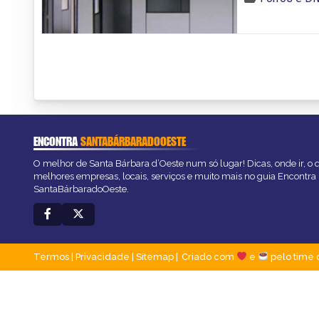
ENCONTRA
SANTABÁRBARADOOESTE
O melhor de Santa Bárbara d’Oeste num só lugar! Dicas, onde ir, o q
melhores empresas, locais, serviços e muito mais no guia Encontra
SantaBárbaradoOeste.
Termos
|
Privacidade
|
Sitemap
Criado com
e
pelo time 