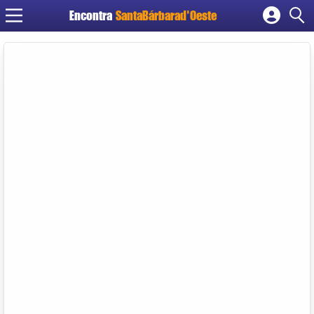
Encontra
SantaBárbarad'Oeste
Cadastrar empresa
Fazer login
Criar conta