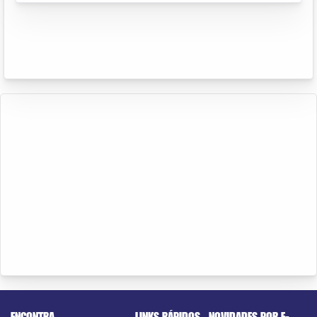
ENCONTRA
LINKS RÁPIDOS
NOVIDADES POR E-