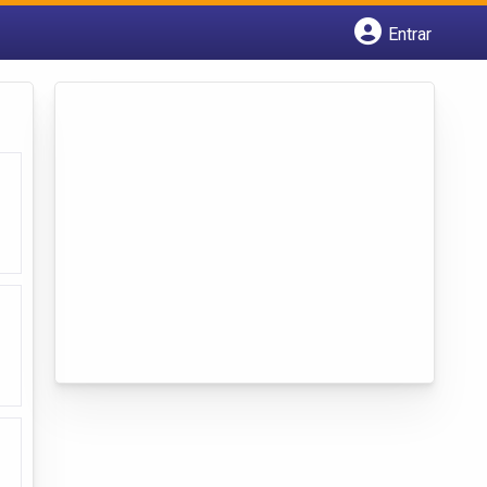
Entrar
Cadastrar empresa
Fazer login
Criar conta