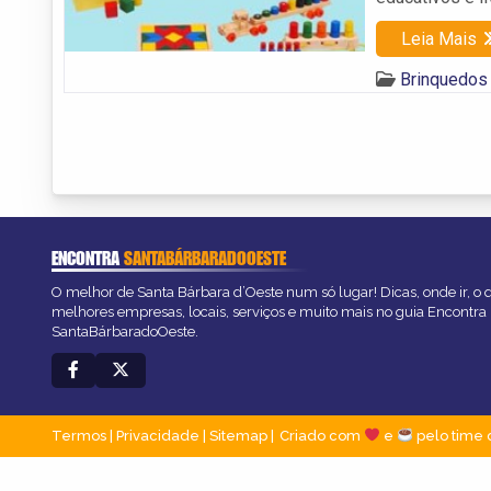
Leia Mais
Brinquedos 
ENCONTRA
SANTABÁRBARADOOESTE
O melhor de Santa Bárbara d’Oeste num só lugar! Dicas, onde ir, o q
melhores empresas, locais, serviços e muito mais no guia Encontra
SantaBárbaradoOeste.
Termos
|
Privacidade
|
Sitemap
Criado com
e
pelo time 