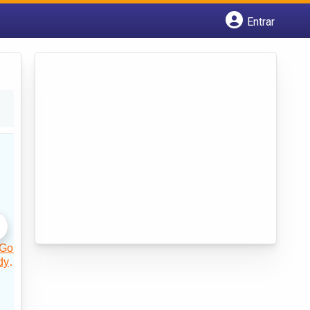
Entrar
Cadastrar empresa
Fazer login
Criar conta