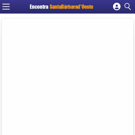
Encontra
SantaBárbarad'Oeste
Cadastrar empresa
Fazer login
Criar conta