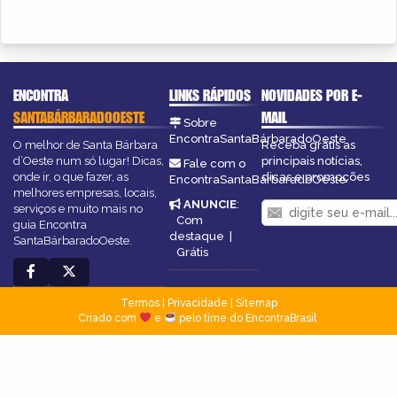
ENCONTRA
LINKS RÁPIDOS
NOVIDADES POR E-
SANTABÁRBARADOOESTE
MAIL
Sobre
EncontraSantaBárbaradoOeste
O melhor de Santa Bárbara
Receba grátis as
d’Oeste num só lugar! Dicas,
principais notícias,
Fale com o
onde ir, o que fazer, as
dicas e promoções
EncontraSantaBárbaradoOeste
melhores empresas, locais,
ANUNCIE
:
serviços e muito mais no
Com
guia Encontra
destaque
|
SantaBárbaradoOeste.
Grátis
Termos
|
Privacidade
|
Sitemap
Criado com
e
pelo time do EncontraBrasil