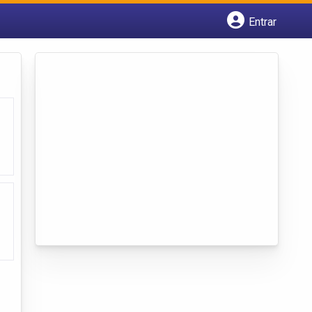
Entrar
Cadastrar empresa
Fazer login
Criar conta