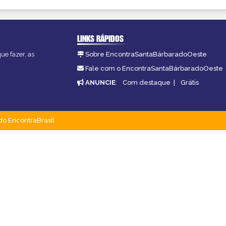
LINKS RÁPIDOS
ue fazer, as
Sobre EncontraSantaBárbaradoOeste
Fale com o EncontraSantaBárbaradoOeste
ANUNCIE
:
Com destaque
|
Grátis
do EncontraBrasil