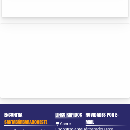
ENCONTRA
LINKS RÁPIDOS
NOVIDADES POR E-
SANTABÁRBARADOOESTE
MAIL
Sobre
EncontraSantaBárbaradoOeste