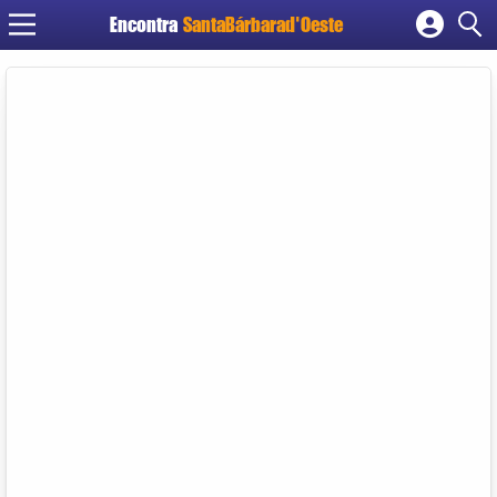
Encontra
SantaBárbarad'Oeste
Cadastrar empresa
Fazer login
Criar conta