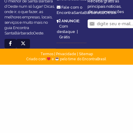
O melhor de Santa Bárbara
Receba grátis as
d’Oeste num só lugar! Dicas,
principais notícias,
Fale com o
onde ir, o que fazer, as
dicas e promoções
EncontraSantaBárbaradoOeste
melhores empresas, locais,
ANUNCIE
:
serviços e muito mais no
Com
guia Encontra
destaque
|
SantaBárbaradoOeste.
Grátis
Termos
|
Privacidade
|
Sitemap
Criado com
e
pelo time do EncontraBrasil