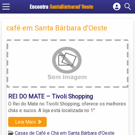
Encontra
SantaBárbarad'Oeste
Cadastrar empresa
Fazer login
café em Santa Bárbara d'Oeste
Criar conta
REI DO MATE – Tivoli Shopping
O Rei do Mate no Tivolli Shopping, oferece os melhores
chás e sucos. A loja está localizada no 1°
Leia Mais
Casas de Café e Chá em Santa Bárbara d'Oeste