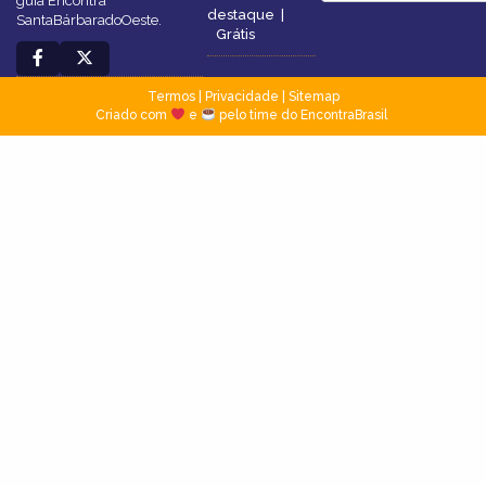
guia Encontra
destaque
|
SantaBárbaradoOeste.
Grátis
Termos
|
Privacidade
|
Sitemap
Criado com
e
pelo time do EncontraBrasil