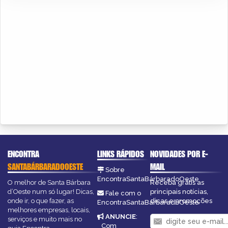
ENCONTRA
LINKS RÁPIDOS
NOVIDADES POR E-
SANTABÁRBARADOOESTE
MAIL
Sobre
EncontraSantaBárbaradoOeste
O melhor de Santa Bárbara
Receba grátis as
d’Oeste num só lugar! Dicas,
principais notícias,
Fale com o
onde ir, o que fazer, as
dicas e promoções
EncontraSantaBárbaradoOeste
melhores empresas, locais,
ANUNCIE
:
serviços e muito mais no
Com