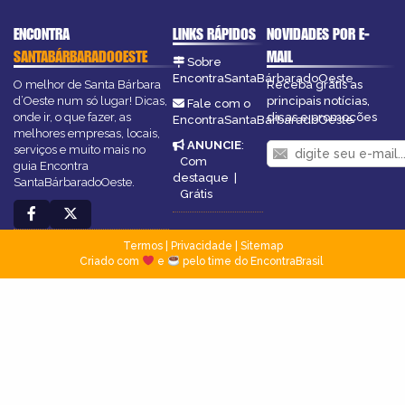
ENCONTRA
LINKS RÁPIDOS
NOVIDADES POR E-
SANTABÁRBARADOOESTE
MAIL
Sobre
EncontraSantaBárbaradoOeste
O melhor de Santa Bárbara
Receba grátis as
d’Oeste num só lugar! Dicas,
principais notícias,
Fale com o
onde ir, o que fazer, as
dicas e promoções
EncontraSantaBárbaradoOeste
melhores empresas, locais,
ANUNCIE
:
serviços e muito mais no
Com
guia Encontra
destaque
|
SantaBárbaradoOeste.
Grátis
Termos
|
Privacidade
|
Sitemap
Criado com
e
pelo time do EncontraBrasil