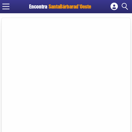
Encontra
SantaBárbarad'Oeste
Cadastrar empresa
Fazer login
Criar conta