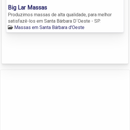
Big Lar Massas
Produzimos massas de alta qualidade, para melhor
satisfazê-los em Santa Bárbara D´Oeste - SP.
Massas em Santa Bárbara d'Oeste