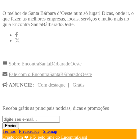
ENCONTRA
SANTABÁRBARADOOESTE
O melhor de Santa Bárbara d’Oeste num só lugar! Dicas, onde ir, o
que fazer, as melhores empresas, locais, serviços e muito mais no
guia Encontra SantaBárbaradoOeste.
LINKS RÁPIDOS
Sobre EncontraSantaBárbaradoOeste
Fale com o EncontraSantaBárbaradoOeste
ANUNCIE
:
Com destaque
|
Grátis
NOVIDADES POR E-MAIL
Receba grátis as principais notícias, dicas e promoções
Termos
|
Privacidade
|
Sitemap
Criado com ❤️ e ☕ pelo time do EncontraBrasil