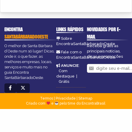
ENCONTRA
LINKS RÁPIDOS
NOVIDADES POR E-
SANTABÁRBARADOOESTE
MAIL
Sobre
EncontraSantaBárbaradoOeste
O melhor de Santa Bárbara
Receba grátis as
d’Oeste num só lugar! Dicas,
principais notícias,
Fale com o
onde ir, o que fazer, as
dicas e promoções
EncontraSantaBárbaradoOeste
melhores empresas, locais,
ANUNCIE
:
serviços e muito mais no
Com
guia Encontra
destaque
|
SantaBárbaradoOeste.
Grátis
Termos
|
Privacidade
|
Sitemap
Criado com
e
pelo time do EncontraBrasil