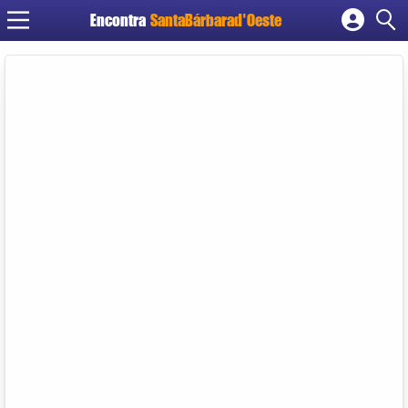
Encontra
SantaBárbarad'Oeste
Cadastrar empresa
Fazer login
Criar conta