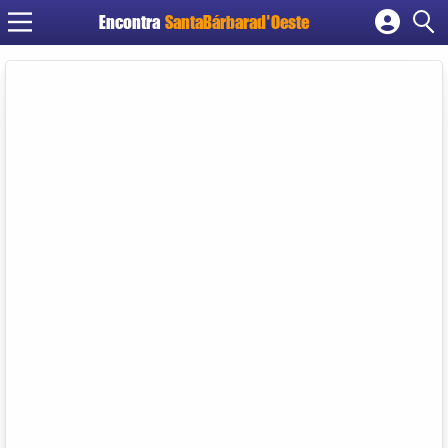
Encontra
SantaBárbarad'Oeste
Cadastrar empresa
Fazer login
Criar conta