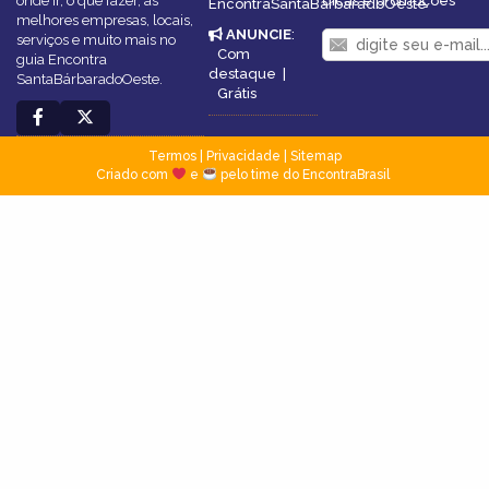
onde ir, o que fazer, as
dicas e promoções
EncontraSantaBárbaradoOeste
melhores empresas, locais,
ANUNCIE
:
serviços e muito mais no
Com
guia Encontra
destaque
|
SantaBárbaradoOeste.
Grátis
Termos
|
Privacidade
|
Sitemap
Criado com
e
pelo time do EncontraBrasil