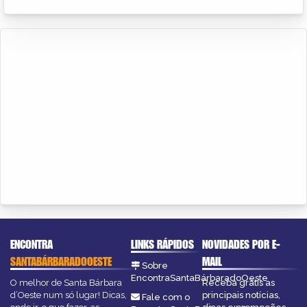
ENCONTRA
LINKS RÁPIDOS
NOVIDADES POR E-
SANTABÁRBARADOOESTE
MAIL
Sobre
EncontraSantaBárbaradoOeste
O melhor de Santa Bárbara
Receba grátis as
d’Oeste num só lugar! Dicas,
principais notícias,
Fale com o