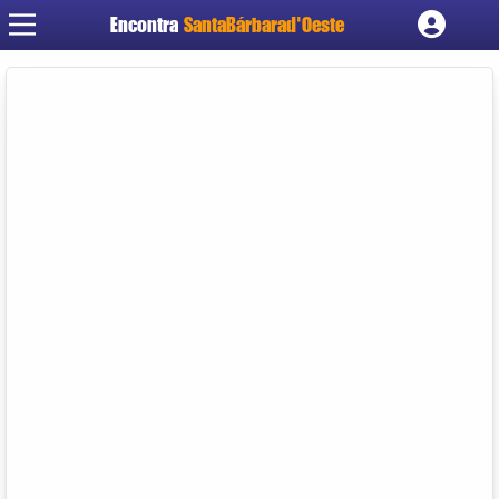
Encontra
SantaBárbarad'Oeste
Cadastrar empresa
Fazer login
Criar conta