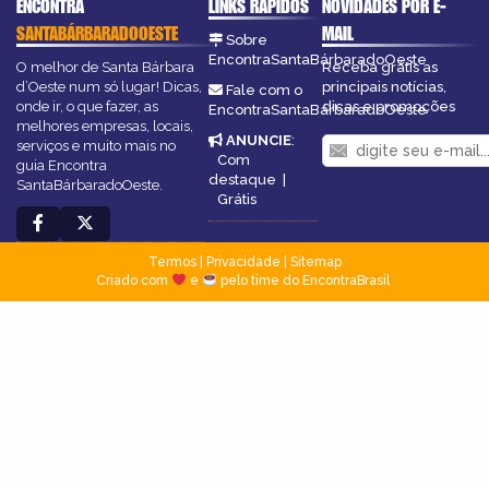
ENCONTRA
LINKS RÁPIDOS
NOVIDADES POR E-
SANTABÁRBARADOOESTE
MAIL
Sobre
EncontraSantaBárbaradoOeste
O melhor de Santa Bárbara
Receba grátis as
d’Oeste num só lugar! Dicas,
principais notícias,
Fale com o
onde ir, o que fazer, as
dicas e promoções
EncontraSantaBárbaradoOeste
melhores empresas, locais,
ANUNCIE
:
serviços e muito mais no
Com
guia Encontra
destaque
|
SantaBárbaradoOeste.
Grátis
Termos
|
Privacidade
|
Sitemap
Criado com
e
pelo time do EncontraBrasil