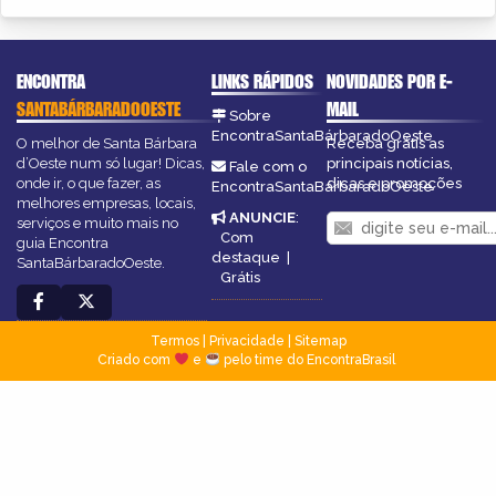
ENCONTRA
LINKS RÁPIDOS
NOVIDADES POR E-
SANTABÁRBARADOOESTE
MAIL
Sobre
EncontraSantaBárbaradoOeste
O melhor de Santa Bárbara
Receba grátis as
d’Oeste num só lugar! Dicas,
principais notícias,
Fale com o
onde ir, o que fazer, as
dicas e promoções
EncontraSantaBárbaradoOeste
melhores empresas, locais,
ANUNCIE
:
serviços e muito mais no
Com
guia Encontra
destaque
|
SantaBárbaradoOeste.
Grátis
Termos
|
Privacidade
|
Sitemap
Criado com
e
pelo time do EncontraBrasil