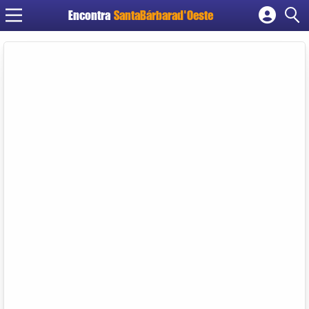
Encontra
SantaBárbarad'Oeste
Cadastrar empresa
Fazer login
Criar conta