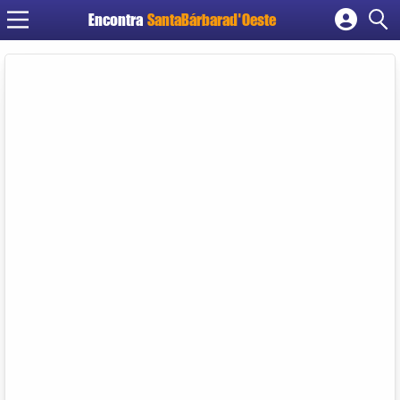
Encontra
SantaBárbarad'Oeste
Cadastrar empresa
Fazer login
Criar conta