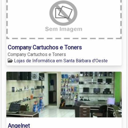
Company Cartuchos e Toners
Company Cartuchos e Toners
Lojas de Informática em Santa Bárbara d'Oeste
Angelnet