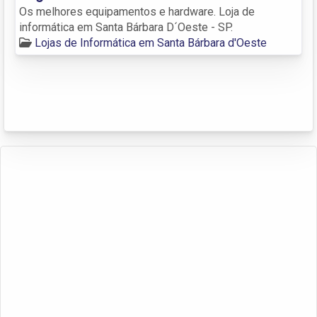
Os melhores equipamentos e hardware. Loja de
informática em Santa Bárbara D´Oeste - SP.
Lojas de Informática em Santa Bárbara d'Oeste