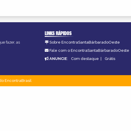
LINKS RÁPIDOS
ue fazer, as
Sobre EncontraSantaBárbaradoOeste
Fale com o EncontraSantaBárbaradoOeste
ANUNCIE
:
Com destaque
|
Grátis
do EncontraBrasil