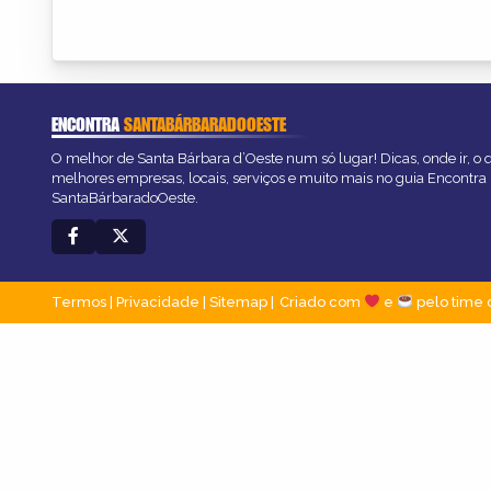
ENCONTRA
SANTABÁRBARADOOESTE
O melhor de Santa Bárbara d’Oeste num só lugar! Dicas, onde ir, o q
melhores empresas, locais, serviços e muito mais no guia Encontra
SantaBárbaradoOeste.
Termos
|
Privacidade
|
Sitemap
Criado com
e
pelo time 