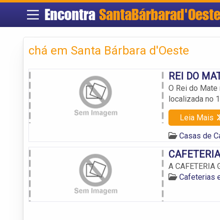
Encontra
SantaBárbarad'Oest
chá em Santa Bárbara d'Oeste
REI DO MAT
O Rei do Mate 
localizada no 1
Leia Mais
Casas de Ca
CAFETERIA 
A CAFETERIA GO
Cafeterias 