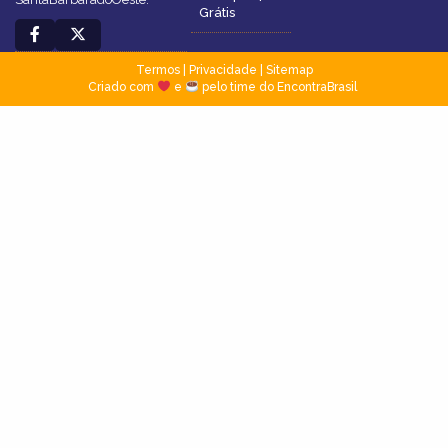
Grátis
Termos
|
Privacidade
|
Sitemap
Criado com
e
pelo time do EncontraBrasil