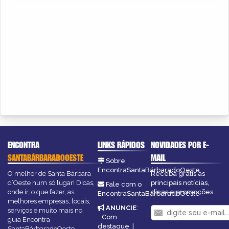
ENCONTRA
LINKS RÁPIDOS
NOVIDADES POR E-
SANTABÁRBARADOOESTE
MAIL
Sobre
EncontraSantaBárbaradoOeste
O melhor de Santa Bárbara
Receba grátis as
d’Oeste num só lugar! Dicas,
principais notícias,
Fale com o
onde ir, o que fazer, as
dicas e promoções
EncontraSantaBárbaradoOeste
melhores empresas, locais,
ANUNCIE
:
serviços e muito mais no
Com
guia Encontra
destaque
|
SantaBárbaradoOeste.