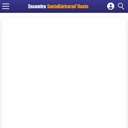
Encontra
SantaBárbarad'Oeste
Cadastrar empresa
Fazer login
Criar conta