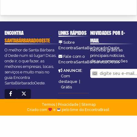
ENCONTRA
LINKS RÁPIDOS
NOVIDADES POR E-
SANTABÁRBARADOOESTE
MAIL
Sobre
EncontraSantaBárbaradoOeste
O melhor de Santa Bárbara
Receba grátis as
d’Oeste num só lugar! Dicas,
principais notícias,
Fale com o
onde ir, o que fazer, as
dicas e promoções
EncontraSantaBárbaradoOeste
melhores empresas, locais,
ANUNCIE
:
serviços e muito mais no
Com
guia Encontra
destaque
|
SantaBárbaradoOeste.
Grátis
Termos
|
Privacidade
|
Sitemap
Criado com
e
pelo time do EncontraBrasil