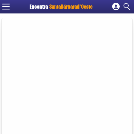
Encontra
SantaBárbarad'Oeste
Cadastrar empresa
Fazer login
Criar conta