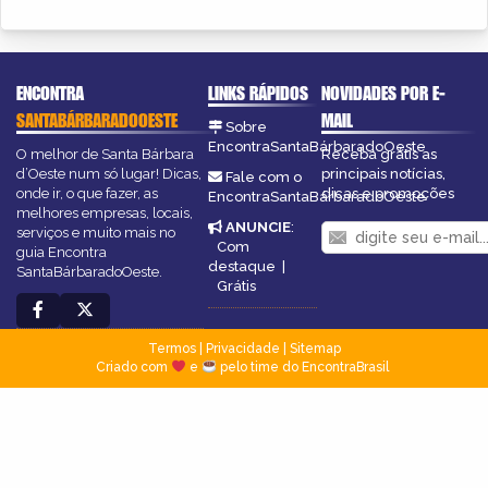
ENCONTRA
LINKS RÁPIDOS
NOVIDADES POR E-
SANTABÁRBARADOOESTE
MAIL
Sobre
EncontraSantaBárbaradoOeste
O melhor de Santa Bárbara
Receba grátis as
d’Oeste num só lugar! Dicas,
principais notícias,
Fale com o
onde ir, o que fazer, as
dicas e promoções
EncontraSantaBárbaradoOeste
melhores empresas, locais,
ANUNCIE
:
serviços e muito mais no
Com
guia Encontra
destaque
|
SantaBárbaradoOeste.
Grátis
Termos
|
Privacidade
|
Sitemap
Criado com
e
pelo time do EncontraBrasil