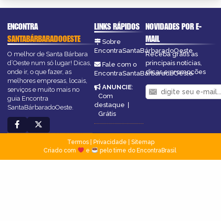
ENCONTRA
LINKS RÁPIDOS
NOVIDADES POR E-
SANTABÁRBARADOOESTE
MAIL
Sobre
EncontraSantaBárbaradoOeste
O melhor de Santa Bárbara
Receba grátis as
d’Oeste num só lugar! Dicas,
principais notícias,
Fale com o
onde ir, o que fazer, as
dicas e promoções
EncontraSantaBárbaradoOeste
melhores empresas, locais,
ANUNCIE
:
serviços e muito mais no
Com
guia Encontra
destaque
|
SantaBárbaradoOeste.
Grátis
Termos
|
Privacidade
|
Sitemap
Criado com
e
pelo time do EncontraBrasil