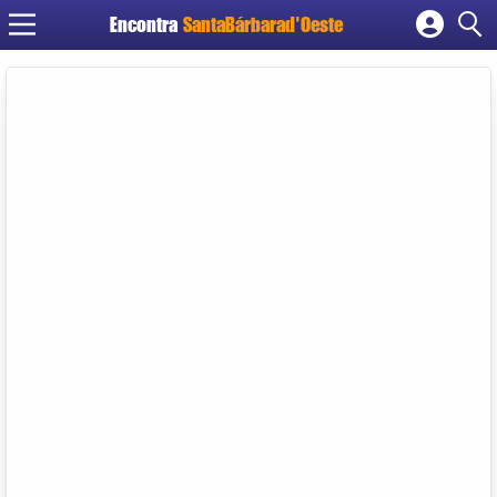
Encontra
SantaBárbarad'Oeste
Cadastrar empresa
Fazer login
Criar conta