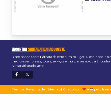
ENCONTRA
SANTABÁRBARADOOESTE
O melhor de Santa Bárbara d’Oeste num só lugar! Dicas, onde ir, o q
melhores empresas, locais, serviços e muito mais no guia Encontra
SantaBárbaradoOeste.
Termos
|
Privacidade
|
Sitemap
Criado com
e
pelo time 