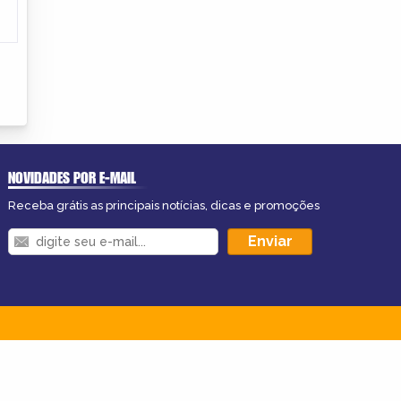
NOVIDADES POR E-MAIL
Receba grátis as principais notícias, dicas e promoções