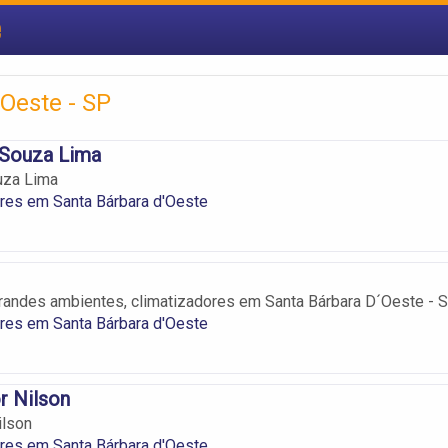
e
Oeste - SP
 Souza Lima
uza Lima
res em Santa Bárbara d'Oeste
randes ambientes, climatizadores em Santa Bárbara D´Oeste - S
res em Santa Bárbara d'Oeste
r Nilson
ilson
res em Santa Bárbara d'Oeste