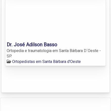
Dr. José Adilson Basso
Ortopedia e traumatologia em Santa Bárbara D´Oeste -
SP.
Ortopedistas em Santa Bárbara d'Oeste