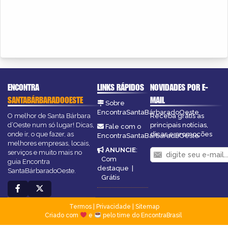
ENCONTRA
LINKS RÁPIDOS
NOVIDADES POR E-
SANTABÁRBARADOOESTE
MAIL
Sobre
EncontraSantaBárbaradoOeste
O melhor de Santa Bárbara
Receba grátis as
d’Oeste num só lugar! Dicas,
principais notícias,
Fale com o
onde ir, o que fazer, as
dicas e promoções
EncontraSantaBárbaradoOeste
melhores empresas, locais,
ANUNCIE
:
serviços e muito mais no
Com
guia Encontra
destaque
|
SantaBárbaradoOeste.
Grátis
Termos
|
Privacidade
|
Sitemap
Criado com
e
pelo time do EncontraBrasil