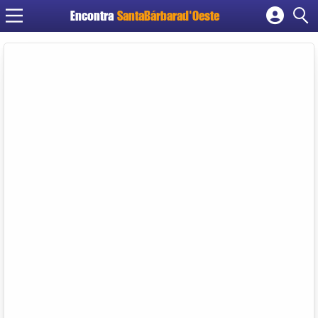
Encontra
SantaBárbarad'Oeste
Cadastrar empresa
Fazer login
Criar conta