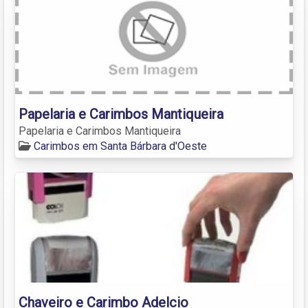
Papelaria e Carimbos Mantiqueira
Papelaria e Carimbos Mantiqueira
Carimbos em Santa Bárbara d'Oeste
Chaveiro e Carimbo Adelcio