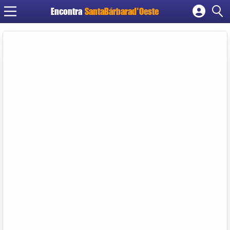
Encontra
SantaBárbarad'Oeste
Cadastrar empresa
Fazer login
Criar conta