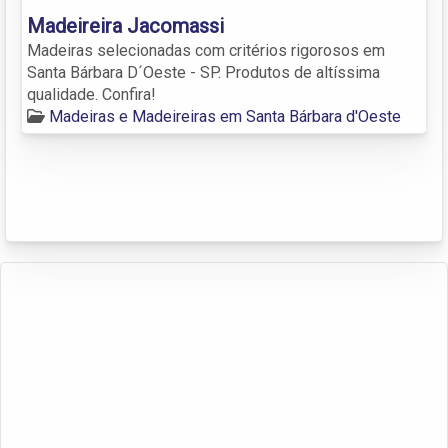
Madeireira Jacomassi
Madeiras selecionadas com critérios rigorosos em
Santa Bárbara D´Oeste - SP. Produtos de altíssima
qualidade. Confira!
Madeiras e Madeireiras em Santa Bárbara d'Oeste