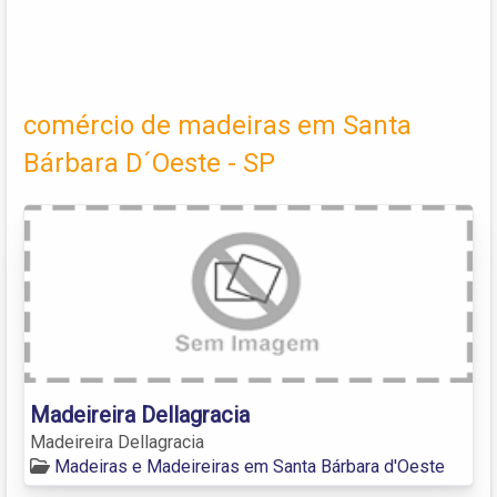
comércio de madeiras em Santa
Bárbara D´Oeste - SP
Madeireira Dellagracia
Madeireira Dellagracia
Madeiras e Madeireiras em Santa Bárbara d'Oeste