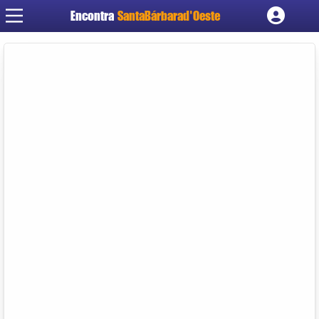
Encontra
SantaBárbarad'Oeste
Cadastrar empresa
Fazer login
Criar conta