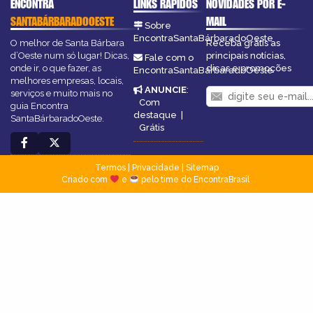
ENCONTRA
LINKS RÁPIDOS
NOVIDADES POR E-
SANTABÁRBARADOOESTE
MAIL
Sobre
EncontraSantaBárbaradoOeste
O melhor de Santa Bárbara
Receba grátis as
d’Oeste num só lugar! Dicas,
principais notícias,
Fale com o
onde ir, o que fazer, as
dicas e promoções
EncontraSantaBárbaradoOeste
melhores empresas, locais,
ANUNCIE
:
serviços e muito mais no
Com
guia Encontra
destaque
|
SantaBárbaradoOeste.
Grátis
Termos
|
Privacidade
|
Sitemap
Criado com
e
pelo time do EncontraBrasil