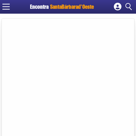
Encontra
SantaBárbarad'Oeste
Cadastrar empresa
Fazer login
Criar conta