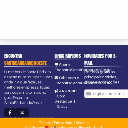
ENCONTRA
LINKS RÁPIDOS
NOVIDADES POR E-
SANTABÁRBARADOOESTE
MAIL
Sobre
EncontraSantaBárbaradoOeste
O melhor de Santa Bárbara
Receba grátis as
d’Oeste num só lugar! Dicas,
principais notícias,
Fale com o
onde ir, o que fazer, as
dicas e promoções
EncontraSantaBárbaradoOeste
melhores empresas, locais,
ANUNCIE
:
serviços e muito mais no
Com
guia Encontra
destaque
|
SantaBárbaradoOeste.
Grátis
Termos
|
Privacidade
|
Sitemap
Criado com
e
pelo time do EncontraBrasil